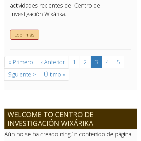
actividades recientes del Centro de
Investigación Wixárika.
Leer más
Paginación
Primera
« Primero
Página
‹ Anterior
Página
1
Página
2
Página
3
Página
4
Página
5
página
anterior
actual
Siguiente
Siguiente >
Última
Último »
página
página
WELCOME TO CENTRO DE
INVESTIGACIÓN WIXÁRIKA
Aún no se ha creado ningún contenido de página