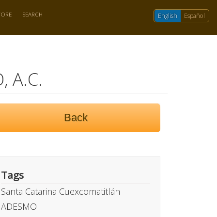
TORE
SEARCH
English
Español
, A.C.
Back
Tags
Santa Catarina Cuexcomatitlán
ADESMO