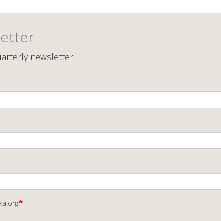
etter
arterly newsletter
ka.org