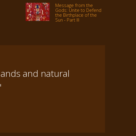
Message from the
Gods: Unite to Defend
the Birthplace of the
Sun - Part III
lands and natural
"