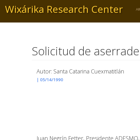
Skip
Wixárika Research Center
to
A
main
content
Solicitud de aserrad
Autor: Santa Catarina Cuexmatitlán
|
05/14/1990
Juan Negrín Fetter, Presidente ADESMO, 