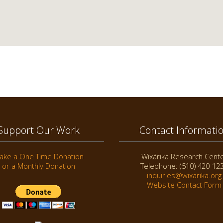
Support Our Work
Contact Informati
ake a One Time Donation
Wixárika Research Cent
or a Monthly Donation
Telephone: (510) 420-12
inquiries@wixarika.org
Website Contact Form