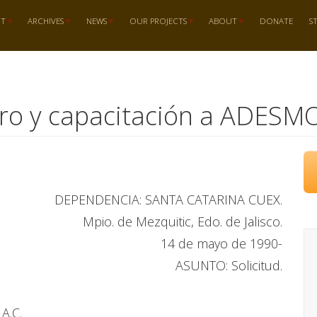
RT
ARCHIVES
NEWS
OUR PROJECTS
ABOUT
DONATE
S
ero y capacitación a ADESMO
DEPENDENCIA: SANTA CATARINA CUEX.
Mpio. de Mezquitic, Edo. de Jalisco.
14 de mayo de 1990-
ASUNTO: Solicitud.
A.C.