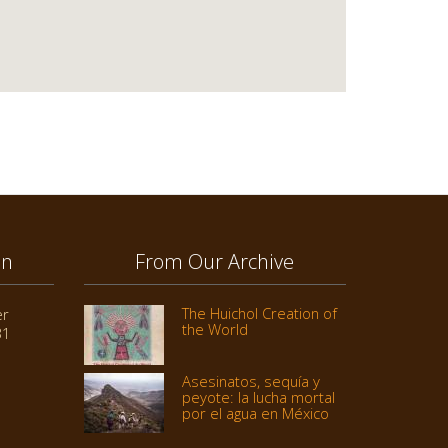
on
From Our Archive
The Huichol Creation of
er
the World
31
Asesinatos, sequía y
peyote: la lucha mortal
por el agua en México