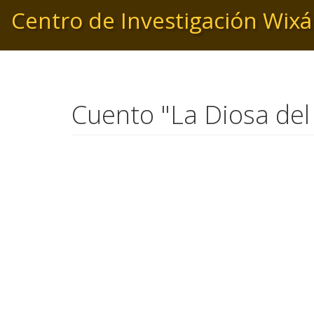
Pasar
Centro de Investigación Wixá
al
contenido
principal
Cuento "La Diosa del