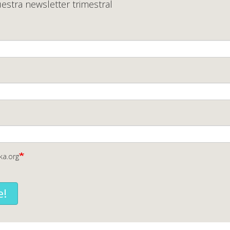
estra newsletter trimestral
ka.org
e!