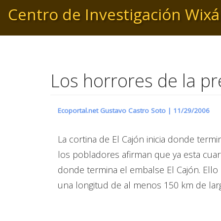
Pasar
Centro de Investigación Wixá
al
contenido
principal
Los horrores de la pr
Ecoportal.net Gustavo Castro Soto |
11/29/2006
La cortina de El Cajón inicia donde term
los pobladores afirman que ya esta cuarte
donde termina el embalse El Cajón. Ello
una longitud de al menos 150 km de larg