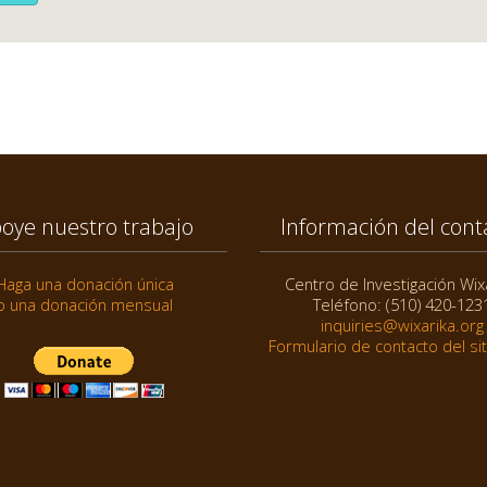
oye nuestro trabajo
Información del cont
Haga una donación única
Centro de Investigación Wix
o una donación mensual
Teléfono: (510) 420-123
inquiries@wixarika.org
Formulario de contacto del si