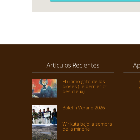
Artículos Recientes
Ap
El último grito de los
dioses (Le dernier cri
des dieux)
Boletín Verano 2026
Wirikuta bajo la sombra
de la minería