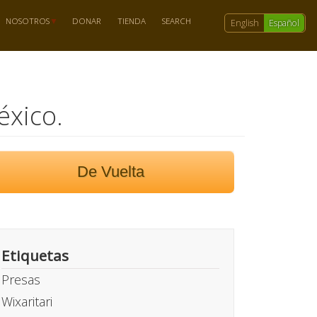
NOSOTROS
DONAR
TIENDA
SEARCH
English
Español
éxico.
De Vuelta
Etiquetas
Presas
Wixaritari