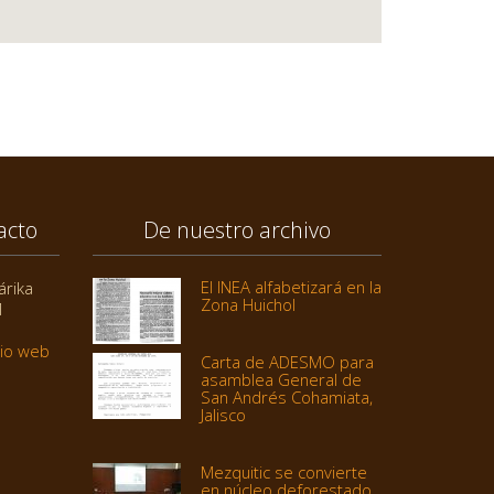
acto
De nuestro archivo
El INEA alfabetizará en la
árika
Zona Huichol
1
tio web
Carta de ADESMO para
asamblea General de
San Andrés Cohamiata,
Jalisco
Mezquitic se convierte
en núcleo deforestado