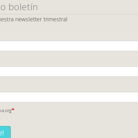
o boletín
estra newsletter trimestral
ka.org
e!