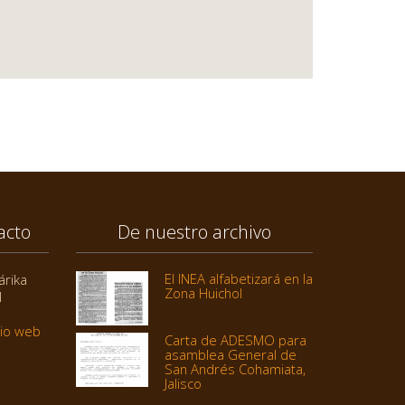
acto
De nuestro archivo
El INEA alfabetizará en la
árika
Zona Huichol
1
tio web
Carta de ADESMO para
asamblea General de
San Andrés Cohamiata,
Jalisco