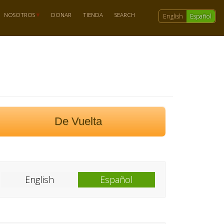
NOSOTROS
DONAR
TIENDA
SEARCH
English
Español
De Vuelta
English
Español