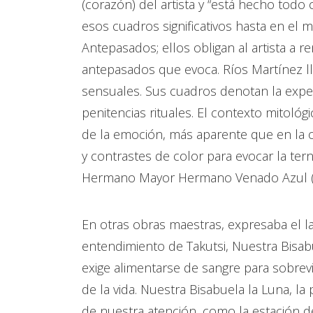
(corazón) del artista y “está hecho todo
esos cuadros significativos hasta en el 
Antepasados; ellos obligan al artista a r
antepasados que evoca. Ríos Martínez l
sensuales. Sus cuadros denotan la experi
penitencias rituales. El contexto mitol
de la emoción, más aparente que en la ob
y contrastes de color para evocar la te
Hermano Mayor Hermano Venado Azul (6
En otras obras maestras, expresaba el la
entendimiento de Takutsi, Nuestra Bisa
exige alimentarse de sangre para sobre
de la vida. Nuestra Bisabuela la Luna, l
de nuestra atención, como la estación de 