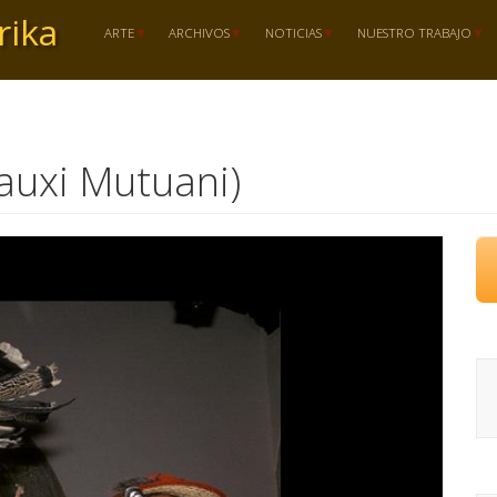
rika
ARTE
ARCHIVOS
NOTICIAS
NUESTRO TRABAJO
Tauxi Mutuani)