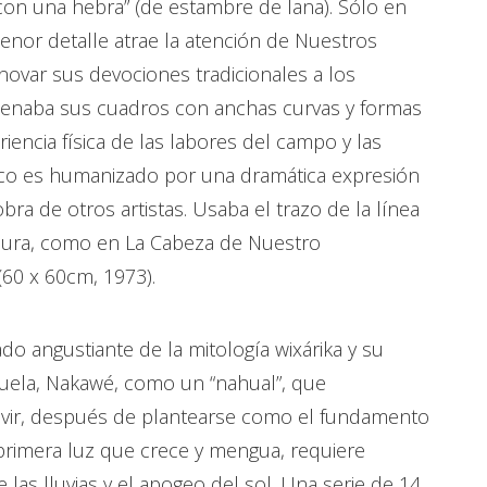
 con una hebra” (de estambre de lana). Sólo en
menor detalle atrae la atención de Nuestros
enovar sus devociones tradicionales a los
lenaba sus cuadros con anchas curvas y formas
encia física de las labores del campo y las
ógico es humanizado por una dramática expresión
ra de otros artistas. Usaba el trazo de la línea
rnura, como en La Cabeza de Nuestro
0 x 60cm, 1973).
do angustiante de la mitología wixárika y su
buela, Nakawé, como un “nahual”, que
vivir, después de plantearse como el fundamento
a primera luz que crece y mengua, requiere
las lluvias y el apogeo del sol. Una serie de 14