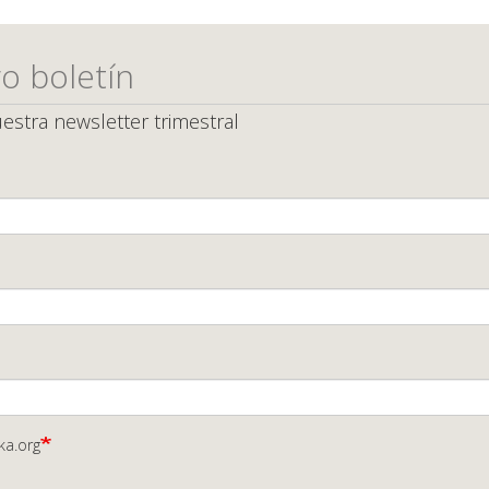
o boletín
estra newsletter trimestral
ka.org