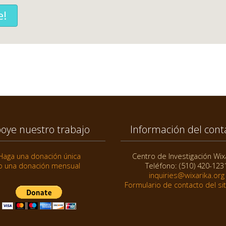
e!
oye nuestro trabajo
Información del cont
Haga una donación única
Centro de Investigación Wix
o una donación mensual
Teléfono: (510) 420-123
inquiries@wixarika.org
Formulario de contacto del si