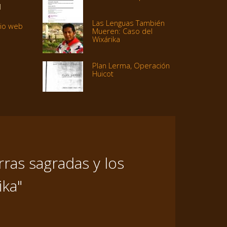
1
Las Lenguas También
tio web
Mueren: Caso del
Wixárika
Plan Lerma, Operación
Huicot
ras sagradas y los
ika"