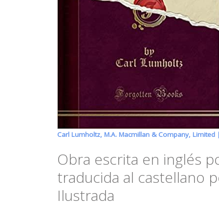
Carl Lumholtz, M.A. Macmillan & Company, Limited
Obra escrita en inglés p
traducida al castellano 
Ilustrada