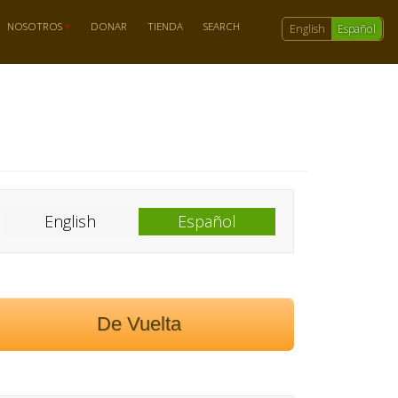
NOSOTROS
DONAR
TIENDA
SEARCH
English
Español
English
Español
De Vuelta