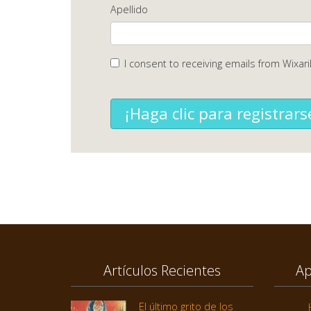
Apellido
I consent to receiving emails from Wixari
¡Haga clic para registrars
Artículos Recientes
Ap
El último grito de los