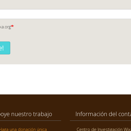
ka.org
e!
oye nuestro trabajo
Información del cont
Haga una donación única
Centro de Investigación Wix