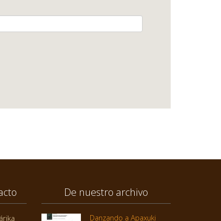
acto
De nuestro archivo
Danzando a Apaxuki
árika