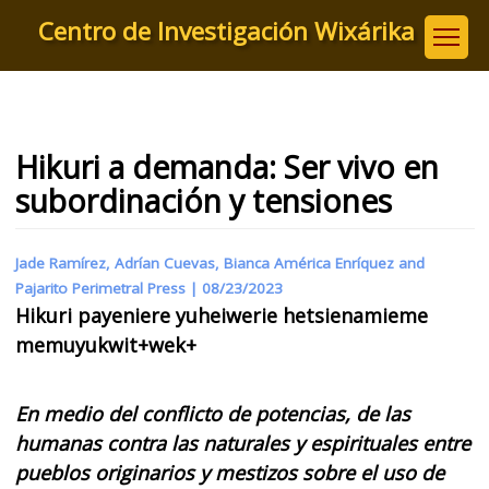
Pasar
Centro de Investigación Wixárika
al
contenido
principal
Hikuri a demanda: Ser vivo en
subordinación y tensiones
Jade Ramírez, Adrían Cuevas, Bianca América Enríquez and
Pajarito Perimetral Press |
08/23/2023
Hikuri payeniere yuheiwerie hetsienamieme
memuyukwit+wek+
En medio del conflicto de potencias, de las
humanas contra las naturales y espirituales entre
pueblos originarios y mestizos sobre el uso de