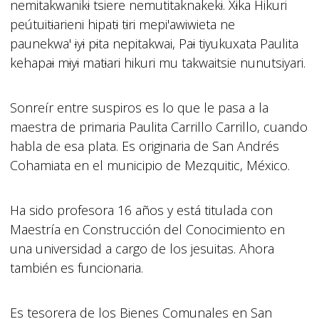
nemitakwanik
i
tsiere nemutitaknakek
i
. X
i
ka Hikuri
peútuit
i
arieni hipat
i
t
i
ri mepi'awiwieta ne
paunekwa'
i
y
i
p
i
ta nepitakwai, Pa
i
tiyukuxata Paulita
kehapa
i
m
i
y
i
mat
i
ari hikuri mu takwaitsie nunutsiyari.
Sonreír entre suspiros es lo que le pasa a la
maestra de primaria Paulita Carrillo Carrillo, cuando
habla de esa plata. Es originaria de San Andrés
Cohamiata en el municipio de Mezquitic, México.
Ha sido profesora 16 años y está titulada con
Maestría en Construcción del Conocimiento en
una universidad a cargo de los jesuitas. Ahora
también es funcionaria.
Es tesorera de los Bienes Comunales en San