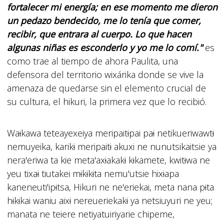
fortalecer mi energía; en ese momento me dieron
un pedazo bendecido, me lo tenía que comer,
recibir, que entrara al cuerpo. Lo que hacen
algunas niñas es esconderlo y yo me lo comí."
es
como trae al tiempo de ahora Paulita, una
defensora del territorio wixárika donde se vive la
amenaza de quedarse sin el elemento crucial de
su cultura, el hikuri, la primera vez que lo recibió.
Wa
i
kawa teteayexeiya meripait
i
pai pa
i
netikueriwawt
i
nemuyeika, karik
i
meripait
i
akuxi ne nunutsikaitsie ya
nera'eriwa ta kie meta'ax
i
akak
i
k
i
kamete, kwit
i
wa ne
yeu tixa
i
tiutakei m
i
k
i
k
i
ta nemu'utsie hix
i
apa
kaneneuti'ip
i
tsa, Hikuri ne ne'eriekai, meta nana p
i
ta
h
i
k
i
kai waniu aix
i
nereueriekak
i
ya netsiuyuri ne yeu;
manata ne teiere netiyatuiriyarie chipeme,