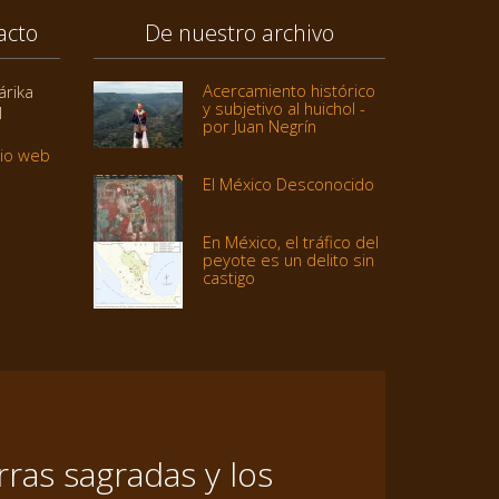
acto
De nuestro archivo
Acercamiento histórico
árika
y subjetivo al huichol -
1
por Juan Negrín
tio web
El México Desconocido
En México, el tráfico del
peyote es un delito sin
castigo
ras sagradas y los