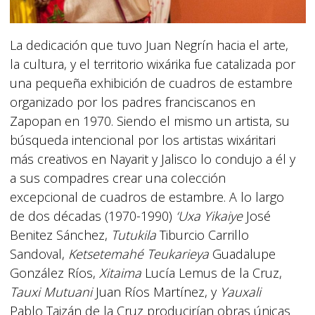
La dedicación que tuvo Juan Negrín hacia el arte,
la cultura, y el territorio wixárika fue catalizada por
una pequeña exhibición de cuadros de estambre
organizado por los padres franciscanos en
Zapopan en 1970. Siendo el mismo un artista, su
búsqueda intencional por los artistas wixáritari
más creativos en Nayarit y Jalisco lo condujo a él y
a sus compadres crear una colección
excepcional de cuadros de estambre. A lo largo
de dos décadas (1970-1990)
‘Uxa Y
i
ka
i
ye
José
Benitez Sánchez,
Tutukila
Tiburcio Carrillo
Sandoval,
Ketsetemahé Teukarieya
Guadalupe
González Ríos,
Xitaima
Lucía Lemus de la Cruz,
Tauxi Mutuani
Juan Ríos Martínez, y
Yauxali
Pablo Taizán de la Cruz producirían obras únicas