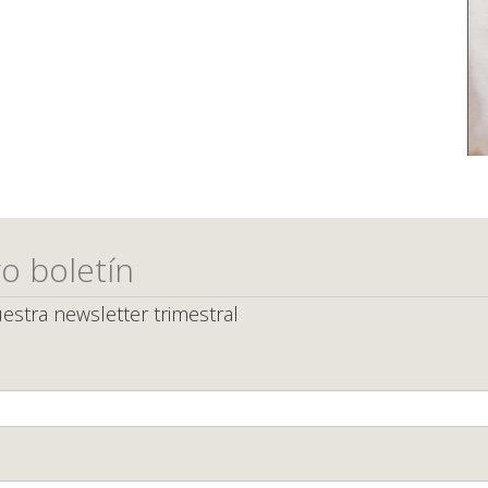
o boletín
estra newsletter trimestral