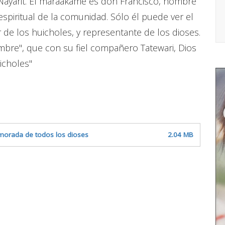
, Nayarit. El maráakame es don Francisco, hombre
 espiritual de la comunidad. Sólo él puede ver el
de los huicholes, y representante de los dioses.
umbre", que con su fiel compañero Tatewari, Dios
icholes"
la morada de todos los dioses
2.04 MB