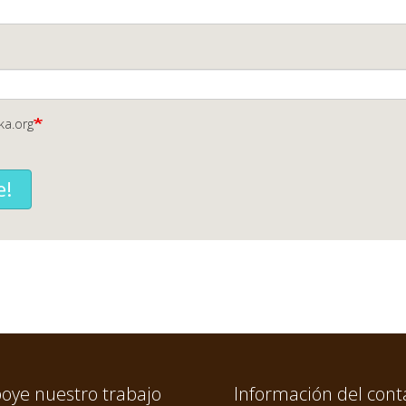
ka.org
e!
oye nuestro trabajo
Información del cont