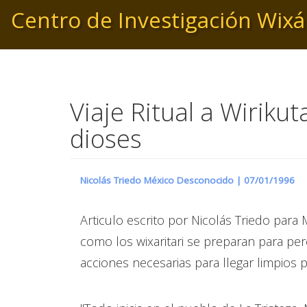
Pasar
Centro de Investigación Wixá
al
contenido
principal
Viaje Ritual a Wirikut
dioses
Nicolás Triedo México Desconocido |
07/01/1996
Articulo escrito por Nicolás Triedo para
como los wixaritari se preparan para pere
acciones necesarias para llegar limpios 