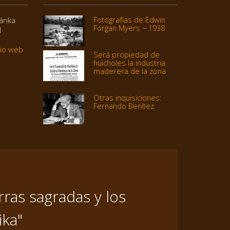
Fotografías de Edwin
árika
Forgan Myers ~ 1938
1
tio web
Será propiedad de
huicholes la industria
maderera de la zona
Otras inquisiciones:
Fernando Benítez
ras sagradas y los
ika"