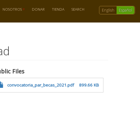
NOSOTROS
DONAR
TIENDA
SEARCH
English
Español
ad
blic Files
convocatoria_par_becas_2021.pdf
899.66 KB