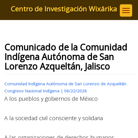
Pasar
Centro de Investigación Wixárika
al
contenido
principal
Comunicado de la Comunidad
Indígena Autónoma de San
Lorenzo Azqueltán, Jalisco
Comunidad Indígena Autónoma de San Lorenzo de Azqueltán
Congreso Nacional Indígena |
06/22/2026
A los pueblos y gobiernos de México
A la sociedad civil consciente y solidaria
A las organizaciones de derechos humanos