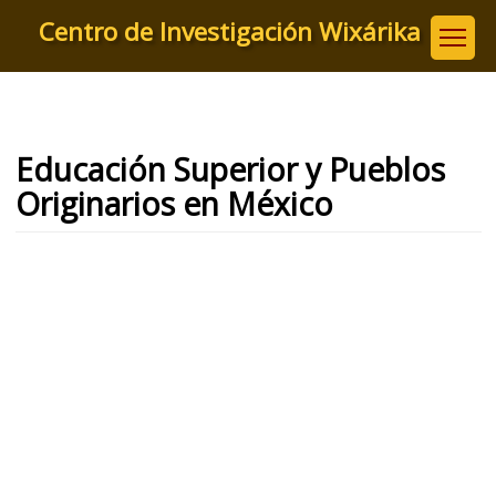
Pasar
Centro de Investigación Wixárika
al
contenido
principal
Educación Superior y Pueblos
Originarios en México