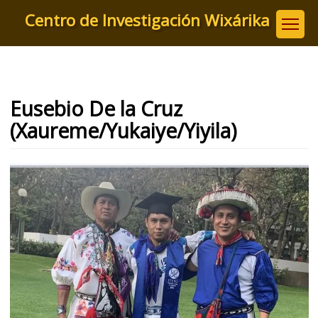
Pasar
Centro de Investigación Wixárika
al
contenido
principal
Eusebio De la Cruz
(Xaureme/Yukaiye/Yiyila)