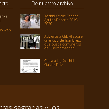
acto
De nuestro archivo
Xóchitl Xitlalic Chanes
árika
Aguilar-Becaria 2019-
1
2020
tio web
Advierte a CEDHJ sobre
un grupo de hombres,
que busca comuneros
de Cuexcomatitlán
Carta a Ing. Xochitl
Galvez Ruiz
ras sagradas y los