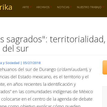
rika
ARTE
ARCHIVOS
NOTICIAS
NUESTRO TRABAJO
s sagrados": territorialidad,
 del sur
ia y Sociedad |
05/27/2018
ehuanos del sur de Durango (
o’dam
/
audam
), y
ncias del Estado mexicano, es el territorio y el
e, en años recientes la identificación y
grados” en las comunidades indígenas de México
l colocarse en el centro de la agenda de debate
o tiene como objetivo explicar cómo pueden