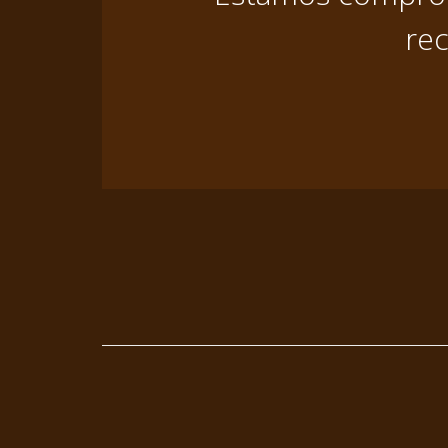
rec
Footer
menu