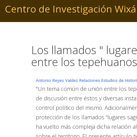
Pasar
Centro de Investigación Wixá
al
contenido
principal
Los llamados " lugare
entre los tepehuanos
Antonio Reyes Valdez Relaciones Estudios de Histor
"Un tema común de unión entre los tep
de discusión entre éstos y diversas insta
control político del mismo. Adicionalment
protección de los llamados “lugares sa
ha vuelto más compleja dicha relación a
sobre el territorio. El presente artícul