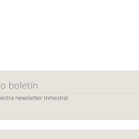
o boletín
estra newsletter trimestral