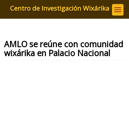
Pasar
Centro de Investigación Wixárika
al
contenido
principal
AMLO se reúne con comunidad
wixárika en Palacio Nacional