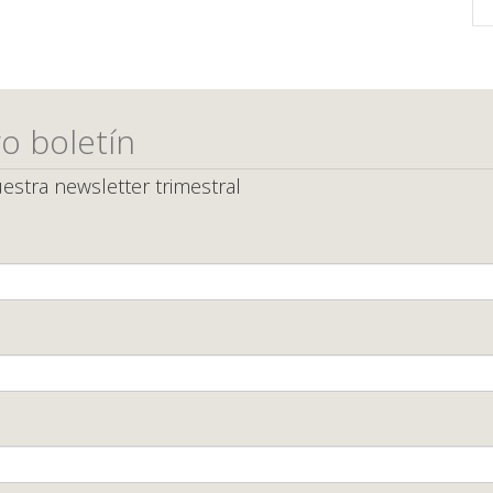
o boletín
estra newsletter trimestral