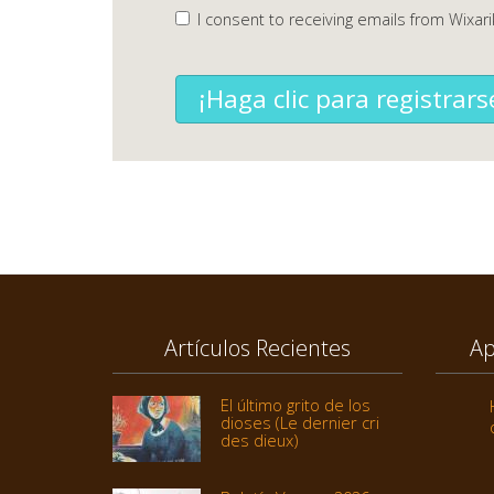
I consent to receiving emails from Wixari
¡Haga clic para registrars
Artículos Recientes
Ap
El último grito de los
dioses (Le dernier cri
des dieux)