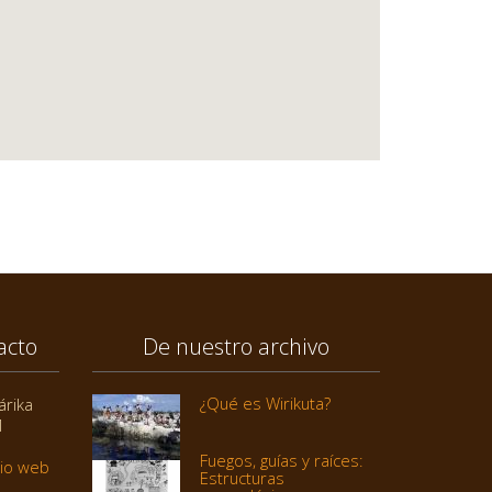
acto
De nuestro archivo
¿Qué es Wirikuta?
árika
1
Fuegos, guías y raíces:
tio web
Estructuras