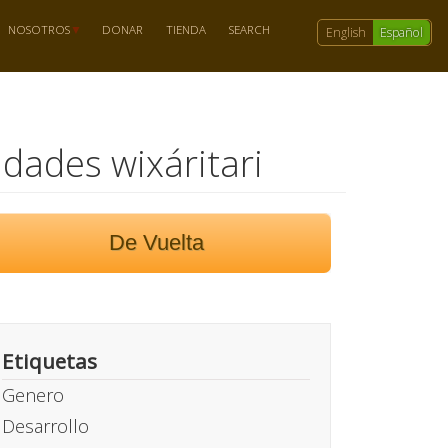
NOSOTROS
DONAR
TIENDA
SEARCH
English
Español
dades wixáritari
De Vuelta
Etiquetas
Genero
Desarrollo