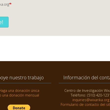
ka.org
e!
oye nuestro trabajo
Información del cont
Haga una donación única
Centro de Investigación Wix
o una donación mensual
Teléfono: (510) 420-123
inquiries@wixarika.org
Formulario de contacto del si