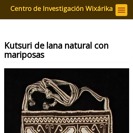
Pasar
Centro de Investigación Wixárika
al
contenido
principal
Kutsuri de lana natural con
mariposas