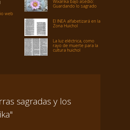
Wixárika bajo asedio:
1
Guardando lo sagrado
tio web
El INEA alfabetizará en la
Zona Huichol
La luz eléctrica, como
rayo de muerte para la
cultura huichol
ras sagradas y los
ika"