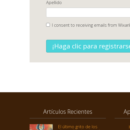
Apellido
I consent to receiving emails from Wixari
¡Haga clic para registrars
Artículos Recientes
Ap
El último grito de los