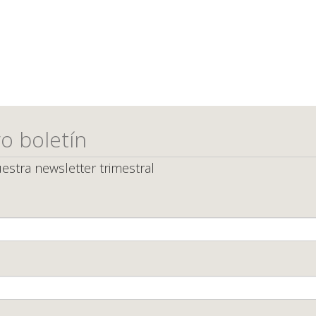
o boletín
estra newsletter trimestral