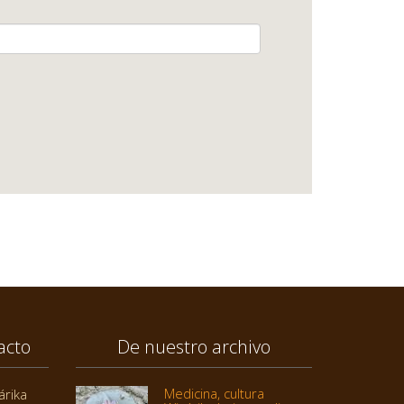
acto
De nuestro archivo
Medicina, cultura
árika