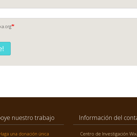
ka.org
e!
oye nuestro trabajo
Información del cont
Haga una donación única
Centro de Investigación Wix