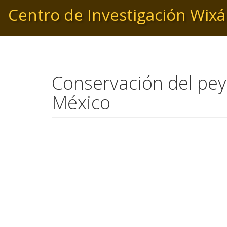
Pasar
Centro de Investigación Wixá
al
contenido
principal
Conservación del pey
México