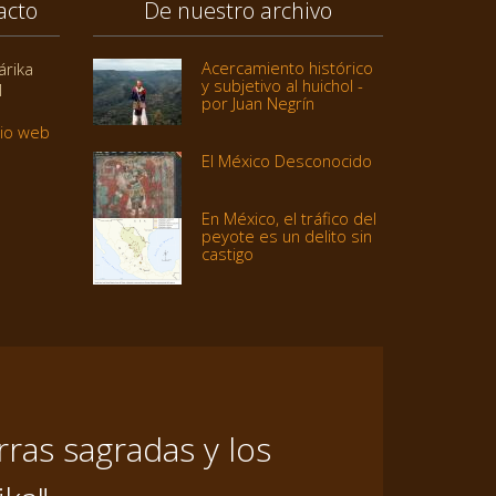
acto
De nuestro archivo
Acercamiento histórico
árika
y subjetivo al huichol -
1
por Juan Negrín
tio web
El México Desconocido
En México, el tráfico del
peyote es un delito sin
castigo
ras sagradas y los