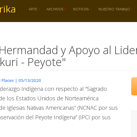
rika
ARTE
ARCHIVOS
NOTICIAS
NUESTRO TRABAJO
Hermandad y Apoyo al Lider
kuri - Peyote"
d Places |
05/13/2020
derazgo Indígena con respecto al “Sagrado
s de los Estados Unidos de Norteamérica
de Iglesias Nativas Americanas” (NCNAC por sus
 Conservación del Peyote Indígena” (IPCI por sus