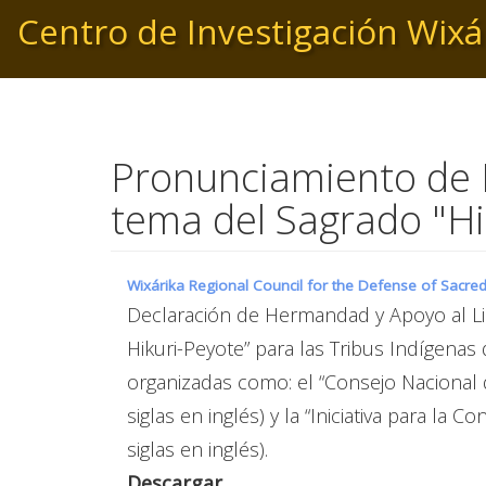
Pasar
Centro de Investigación Wixá
al
contenido
principal
Pronunciamiento de 
tema del Sagrado "Hi
Wixárika Regional Council for the Defense of Sacre
Declaración de Hermandad y Apoyo al Li
Hikuri-Peyote” para las Tribus Indígena
organizadas como: el “Consejo Nacional 
siglas en inglés) y la “Iniciativa para la
siglas en inglés).
Descargar