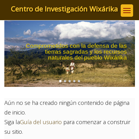
Pasar
Centro de Investigación Wixárika
al
contenido
principal
Comprometidos con la defensa de las
tierras sagradas y los recursos
naturales del pueblo Wixárika
Aún no se ha creado ningún contenido de página
de inicio.
Siga la
Guía del usuario
para comenzar a construir
su sitio.