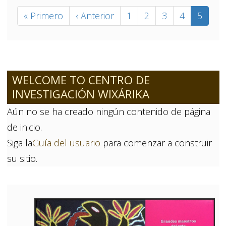
Paginación
Primera
« Primero
Página
‹ Anterior
Página
1
Página
2
Página
3
Página
4
Página
5
página
anterior
actual
WELCOME TO CENTRO DE
INVESTIGACIÓN WIXÁRIKA
Aún no se ha creado ningún contenido de página
de inicio.
Siga la
Guía del usuario
para comenzar a construir
su sitio.