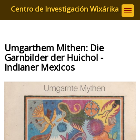
Pasar
Centro de Investigación Wixárika
al
contenido
principal
Umgarthem Mithen: Die
Garnbilder der Huichol -
Indianer Mexicos