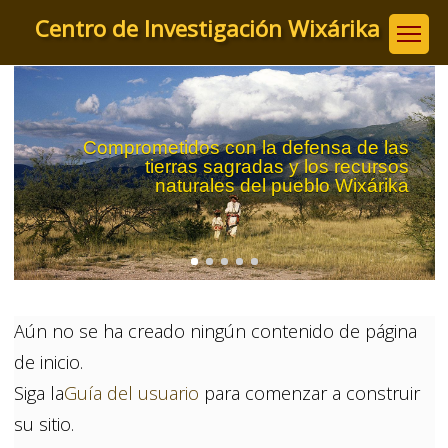
Pasar
Centro de Investigación Wixárika
al
contenido
principal
Comprometidos con la defensa de las
tierras sagradas y los recursos
naturales del pueblo Wixárika
Aún no se ha creado ningún contenido de página
de inicio.
Siga la
Guía del usuario
para comenzar a construir
su sitio.