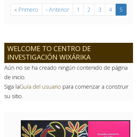
Paginación
Primera
« Primero
Página
‹ Anterior
Página
1
Página
2
Página
3
Página
4
Página
5
página
anterior
actual
WELCOME TO CENTRO DE
INVESTIGACIÓN WIXÁRIKA
Aún no se ha creado ningún contenido de página
de inicio.
Siga la
Guía del usuario
para comenzar a construir
su sitio.